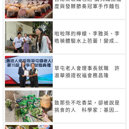
度與發酵節奏冠軍手作麵包
啦啦隊的檸檬、李雅英、李
晧禎體驗水上芭蕾！變成三
人打水 表情逐漸失控
草屯老人會理事長就職 許
淑華頒證祝福會務昌隆
致那些不吃香菜，卻被說是
挑食的人 科學家：基因決
定你吃的香菜有沒有肥皂味